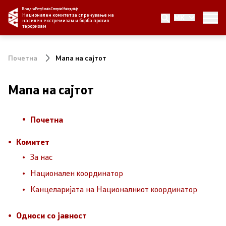
Влада на Република Северна Македонија
Национален комитет за спречување на
MK
Комитет
насилен екстремизам и борба против
тероризам
За нас
Почетна
Мапа на сајтот
Национален координатор
Мапа на сајтот
Канцеларијата на Националниот координатор
Почетна
Односи со јавност
Комитет
Новости
За нас
Национален координатор
Реализирани активности
Канцеларијата на Националниот координатор
Документи
Односи со јавност