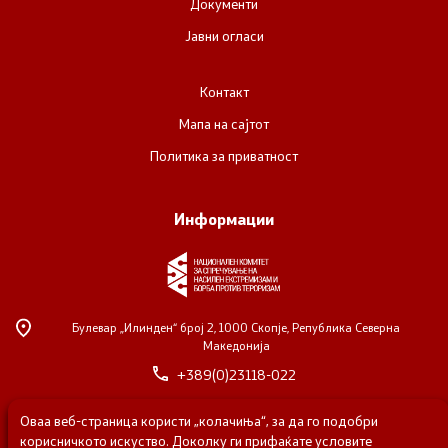
Документи
Јавни огласи
Контакт
Мапа на сајтот
Политика за приватност
Информации
Булевар „Илинден“ број 2,
1000 Скопје, Република Северна
Македонија
+389(0)23118-022
Оваа веб-страница користи „колачиња“, за да го подобри
© 2026 Национален комитет за спречување на насилен
корисничкото искуство. Доколку ги прифаќате условите