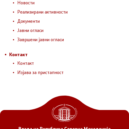
Јавни огласи
Новости
Реализирани активности
Завршени јавни огласи
Документи
Јавни огласи
Контакт
Завршени јавни огласи
Контакт
Контакт
Контакт
Изјава за пристапност
Изјава за пристапност
Со еден клик до сите услуги
Влада на Република Северна Македонија