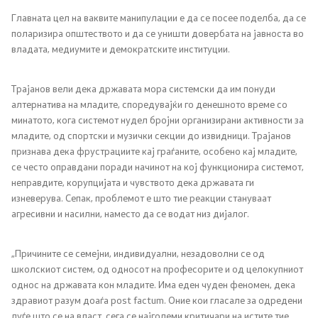
Главната цел на ваквите манипулации е да се посее поделба, да се
поларизира општеството и да се уништи довербата на јавноста во
владата, медиумите и демократските институции.
Трајанов вели дека државата мора системски да им понуди
алтернатива на младите, споредувајќи го денешното време со
минатото, кога системот нудел бројни организирани активности за
младите, од спортски и музички секции до извидници. Трајанов
признава дека фрустрациите кај граѓаните, особено кај младите,
се често оправдани поради начинот на кој функционира системот,
неправдите, корупцијата и чувството дека државата ги
изневерува. Сепак, проблемот е што тие реакции стануваат
агресивни и насилни, наместо да се водат низ дијалог.
„Причините се семејни, индивидуални, незадоволни се од
школскиот систем, од односот на професорите и од целокупниот
однос на државата кон младите. Има еден чуден феномен, дека
здравиот разум доаѓа post factum. Оние кои гласале за одредени
луѓе што се на власт, сега се најголеми критичари на истите тие.