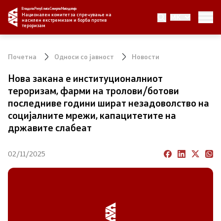
Влада на Република Северна Македонија
Национален комитет за спречување на
MK
Комитет
насилен екстремизам и борба против
тероризам
За нас
Почетна
Односи со јавност
Новости
Национален координатор
Нова закана е институционалниот
тероризам, фарми на тролови/ботови
Канцеларијата на Националниот координатор
последниве години шират незадоволство на
социјалните мрежи, капацитетите на
Односи со јавност
државите слабеат
Новости
02/11/2025
Реализирани активности
Документи