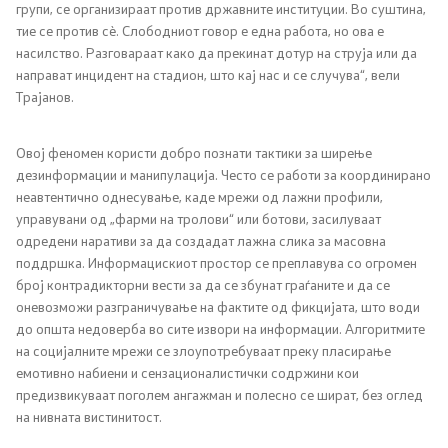
групи, се организираат против државните институции. Во суштина,
тие се против сѐ. Слободниот говор е една работа, но ова е
насилство. Разговараат како да прекинат дотур на струја или да
направат инцидент на стадион, што кај нас и се случува“, вели
Трајанов.
Овој феномен користи добро познати тактики за ширење
дезинформации и манипулација. Често се работи за координирано
неавтентично однесување, каде мрежи од лажни профили,
управувани од „фарми на тролови“ или ботови, засилуваат
одредени наративи за да создадат лажна слика за масовна
поддршка. Информацискиот простор се преплавува со огромен
број контрадикторни вести за да се збунат граѓаните и да се
оневозможи разграничување на фактите од фикцијата, што води
до општа недоверба во сите извори на информации. Алгоритмите
на социјалните мрежи се злоупотребуваат преку пласирање
емотивно набиени и сензационалистички содржини кои
предизвикуваат поголем ангажман и полесно се шират, без оглед
на нивната вистинитост.