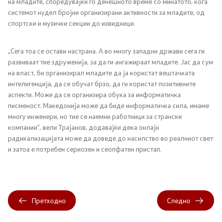
на младите, споредувајќи го денешното време со минатото, кога
системот нудел бројни организирани активности за младите, од
спортски и музички секции до извидници.
„Сега тоа се остави настрана. А во многу западни држави сега ги
развиваат тие здруженија, за да ги ангажираат младите. Јас да сум
на власт, би организирал младите да ја користат вештачката
интелигенција, да се обучат брзо, да ги користат позитивните
аспекти. Може да се организира обука за информатичка
писменост. Македонија може да биде информатичка сила, имаме
многу инженери, но тие се наемни работници за странски
компании“, вели Трајанов, додавајќи дека онлајн
радикализацијата може да доведе до насилство во реалниот свет
и затоа е потребен сериозен и сеопфатен пристап.
Претходно
Следно