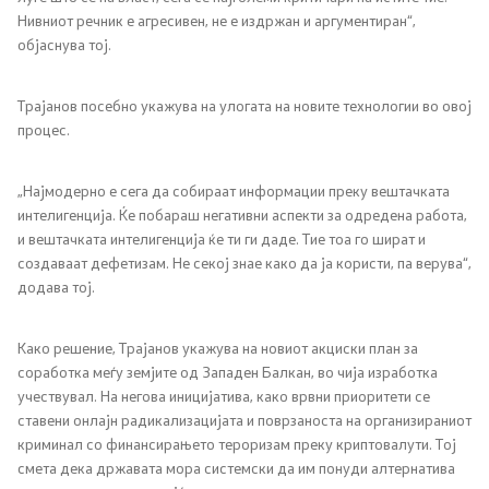
Нивниот речник е агресивен, не е издржан и аргументиран“,
објаснува тој.
Трајанов посебно укажува на улогата на новите технологии во овој
процес.
„Најмодерно е сега да собираат информации преку вештачката
интелигенција. Ќе побараш негативни аспекти за одредена работа,
и вештачката интелигенција ќе ти ги даде. Тие тоа го шират и
создаваат дефетизам. Не секој знае како да ја користи, па верува“,
додава тој.
Како решение, Трајанов укажува на новиот акциски план за
соработка меѓу земјите од Западен Балкан, во чија изработка
учествувал. На негова иницијатива, како врвни приоритети се
ставени онлајн радикализацијата и поврзаноста на организираниот
криминал со финансирањето тероризам преку криптовалути. Тој
смета дека државата мора системски да им понуди алтернатива