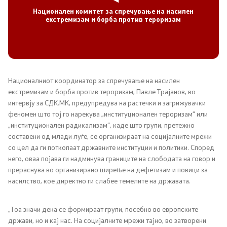
Јавни огласи
Национален комитет за спречување на насилен
екстремизам и борба против тероризам
Завршени јавни огласи
Контакт
Националниот координатор за спречување на насилен
Контакт
екстремизам и борба против тероризам, Павле Трајанов, во
интервју за СДК.МК, предупредува на растечки и загрижувачки
феномен што тој го нарекува „институционален тероризам“ или
Изјава за пристапност
„институционален радикализам“, каде што групи, претежно
составени од млади луѓе, се организираат на социјалните мрежи
со цел да ги поткопаат државните институции и политики. Според
него, оваа појава ги надминува границите на слободата на говор и
прераснува во организирано ширење на дефетизам и повици за
Со еден клик до сите услуги
насилство, кое директно ги слабее темелите на државата.
„Тоа значи дека се формираат групи, посебно во европските
држави, но и кај нас. На социјалните мрежи тајно, во затворени