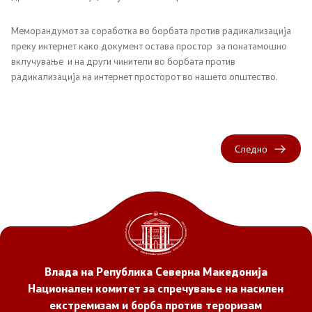
Меморандумот за соработка во борбата против радикализација
преку интернет како документ остава простор за понатамошно
вклучување и на други чинители во борбата против
радикализација на интернет просторот во нашето општество.
Следно
Влада на Република Северна Македонија
Национален комитет за спречување на насилен
екстремизам и борба против тероризам