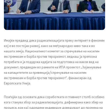
Јавни огласи
Завршени јавни огласи
Контакт
Имајќи предвид дека радикализацијата преку интернет e феномен
Контакт
кој е во постојан развој, како на меѓународно ниво така и во
нашата земја, Националниот комитет за спречување на насилен
Изјава за пристапност
екстремизам и борба против тероризмот, веднаш ја препозна
потребата и ја поддржа идејата за подготовка на ваков вид на
документ, предвиден во рамките на ИПА проектот „Зајакнување
на капацитетите за превенција/спречување на насилен
екстремизам и борба против тероризмот", финансиран од
Европската Унија.
Со еден клик до сите услуги
Поаѓајќи од основата дека соработката е главниот столб особено
кога станува збор за радикализацијата, дефинирана како збир на
процеси, кои кај одредени индивидуи доведуваат до промена на