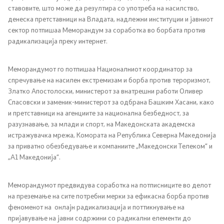
ставовите, што може да резултира со употреба на насилство,
денеска претставници на Владата, надлежни институции и јавниот
сектор потпишаа Меморандум за соработка во борбата против
радикализација преку интернет.
Меморандумот го потпишаа Националниот координатор за
спречување на насилен екстремизам и борба против тероризмот,
Златко Апостолоски, министерот за внатрешни работи Оливер
Спасовски и заменик-министерот за одбрана Башким Хасани, како
и претставници на агенциите за национална безбедност, за
разузнавање, за млади и спорт, на Македонската академска
истражувачка мрежа, Комората на Република Северна Македонија
за приватно обезбедување и компаниите „Македонски Телеком“ и
„А1 Македонија“.
Меморандумот предвидува соработка на потписниците во делот
на преземање на сите потребни мерки за ефикасна борба против
феноменот на онлајн радикализација и поттикнување на
пријавување на јавни содржини со радикални елементи до