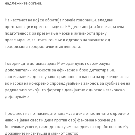
надлежните органи.
На настанот на кој се обратија повеќе говорници, владини
претставници и претставници на ЕУ делегацијата беше изразена
подготвеност, за преземање мерки и активности преку
превенирање, заштита, гонење и одговор на заканите од
тероризам и терористичките активности.
Говорниците истакнаа дека Меморандумот овозможува
дополнителни можности за ефикасно и брзо детектирање,
таргетирање и дејствување примарно во насока на превенцијата и
во насока на конкретно спроведување на законот, за сузбивање на
радикализмот којшто форсира девијантно односно незаконско
дејствување.
Профилот на потписниците покажува дека е постигнато одредено
ниво на јавна свест и дека против овој феномен можеме да
бележиме успеси, само доколку има заедничка соработка помеѓу
државните институции и јавниот сектор.